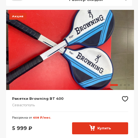
Акция
Ракетки Browning BT 400
Севастополь
Рассрочка от
658 ₽/мес.
5 999
₽
Купить