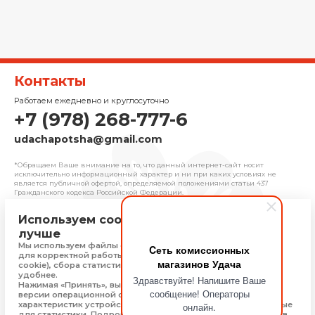
Контакты
Работаем ежедневно и круглосуточно
+7 (978) 268-777-6
udachapotsha@gmail.com
*Обращаем Ваше внимание на то, что данный интернет-сайт носит
исключительно информационный характер и ни при каких условиях не
является публичной офертой, определяемой положениями cтатьи 437
Гражданского кодекса Российской Федерации.
Используем cookie, чтобы сайт работал
© 2025 «Удача» | Франчайзинговая сеть
лучше
комиссионных магазинов
Мы используем файлы cookie, Яндекс Метрику и 1С-Битрикс
Cеть комиссионных
Политика конфиденциальности
для корректной работы сайта (технически необходимые
магазинов Удача
Присоединяйтесь
cookie), сбора статистики, чтобы сайт работал быстрее и
удобнее.
Здравствуйте! Напишите Ваше
Нажимая «Принять», вы соглашаетесь на обработку: типа,
сообщение! Операторы
версии операционной системы и браузера, технических
характеристик устройства, технические данные, необходимые
онлайн.
Скачать приложение
для статистики. Подробную информацию Вы можете найти в