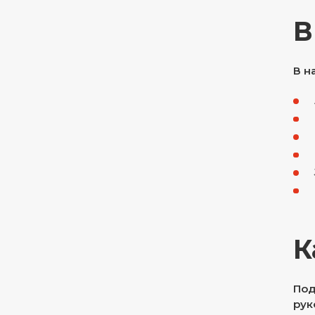
В
В н
К
Под
рук