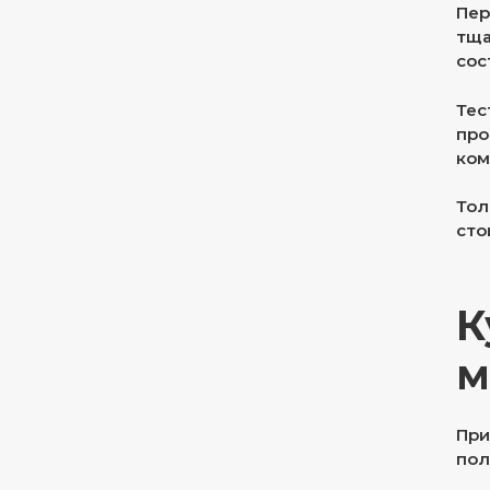
Пер
тща
сос
Тес
про
ком
Тол
сто
К
м
При
пол