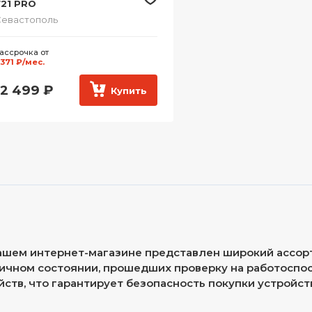
721 PRO
евастополь
ассрочка от
 371 ₽/мес.
12 499
₽
Купить
ашем интернет-магазине представлен широкий ассор
ичном состоянии, прошедших проверку на работоспос
йств, что гарантирует безопасность покупки устройст