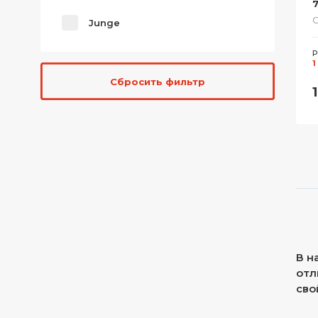
С
Junge
Р
1
Сбросить фильтр
В н
отл
сво