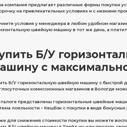
а компания предлагает различные формы покупки устр
срочку на привлекательных условиях и с низкими про
чните условия у менеджера в любом удобном магазин
изонтальную швейную машину в тот же день, а платите
упить Б/У горизонта
ашину с максимальн
ить Б/У горизонтальную швейную машину с быстрой до
глосуточных комиссионных магазинов в Вологде можн
аталоге представлены горизонтальные швейные маши
тема лояльности – КешБэк с покупки в виде бонусных 
же для снижения стоимости покупки вы можете восп
ить Б/У швейную машину в Трейд-ин или продать сво