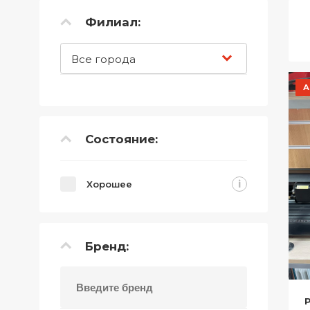
Телефоны
Филиал:
Товары для дома
Все города
Фото и видеотехника
А
Хобби и отдых
Акционные товары
Состояние:
Проданные товары
i
Хорошее
Бренд: