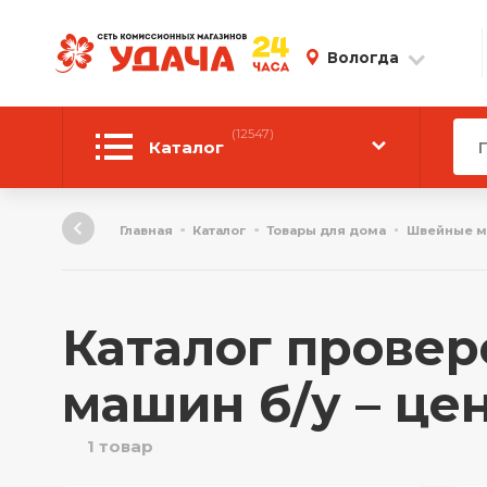
Вологда
(12547)
Каталог
Автотовары
Главная
Каталог
Товары для дома
Швейные 
Аудиотехника
Инструмент
Каталог прове
Компьютерная техника
машин б/у – це
Личные вещи
1 товар
ТВ и Видео