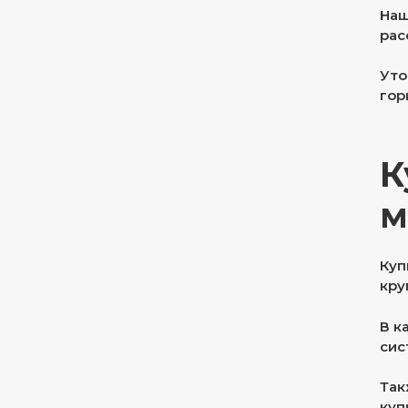
Наш
рас
Уто
гор
К
м
Куп
кру
В к
сис
Так
куп