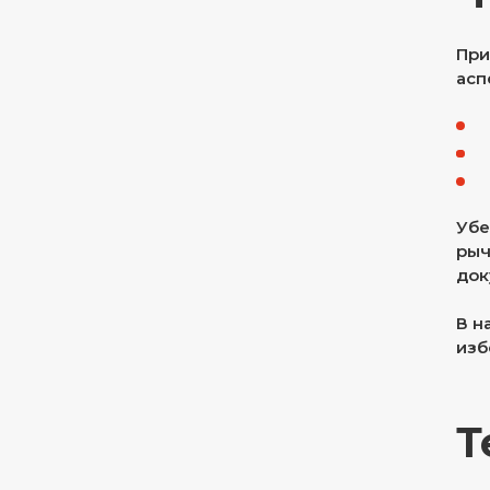
При
асп
Убе
рыч
док
В н
изб
Т