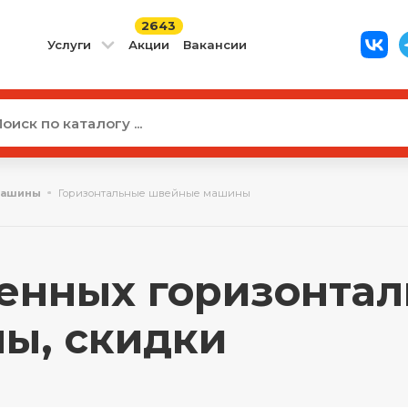
2643
Услуги
Акции
Вакансии
машины
Горизонтальные швейные машины
ренных горизонта
ны, скидки