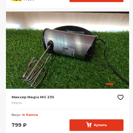
Миксер Magio MG 235
Керчь
Бонус:
16 баллов
799
₽
Купить