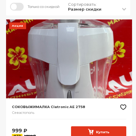
Сортировать:
Только со скидкой
Размер скидки
Акция
СОКОВЫЖИМАЛКА Clatronic AE 2758
Севастополь
999
₽
Купить
-42%
1 750 ₽