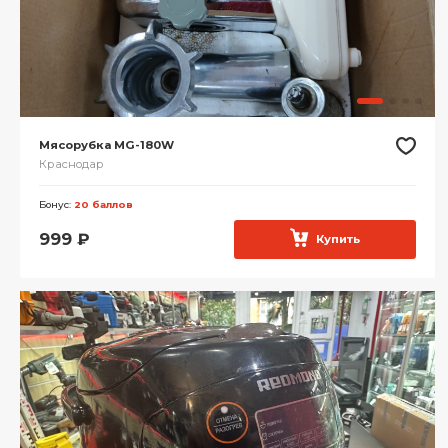
Мясорубка MG-180W
Краснодар
Бонус:
20 баллов
999
₽
Купить