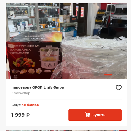
пароварка GFGRIL gfs-5mpp
Краснодар
Бонус:
40 баллов
1 999
₽
Купить