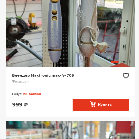
Блендер Maxtronic max-fy-706
Феодосия
Бонус:
20 баллов
999
₽
Купить