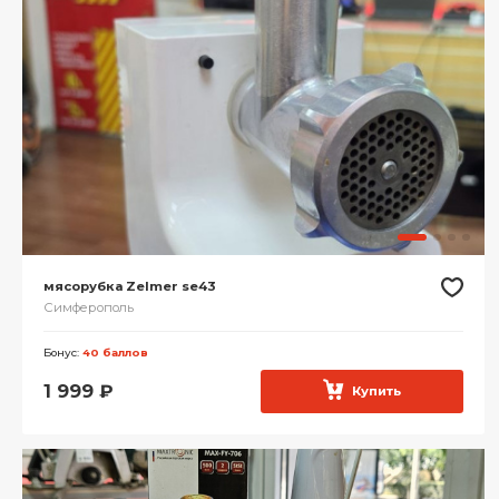
мясорубка Zelmer se43
Симферополь
Бонус:
40 баллов
1 999
₽
Купить