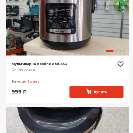
Мультиварка Aceline AMC553
Симферополь
Бонус:
20 баллов
999
₽
Купить