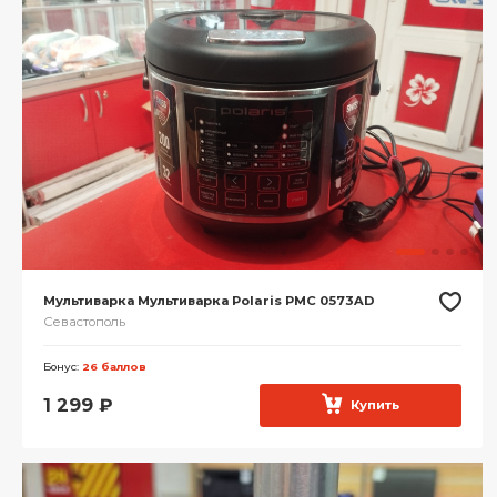
Мультиварка Мультиварка Polaris PMC 0573AD
Севастополь
Бонус:
26 баллов
1 299
₽
Купить