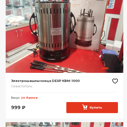
Электрошашлычница DEXP KBM-1000
Севастополь
Бонус:
20 баллов
999
₽
Купить