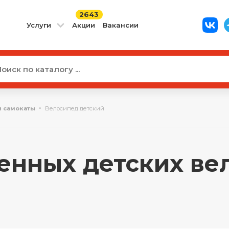
2643
Услуги
Акции
Вакансии
и самокаты
Велосипед детский
енных детских вел