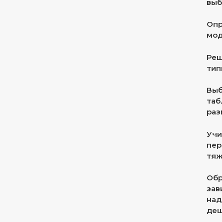
выб
Опр
мод
Реш
тип
Выб
таб
раз
Учи
пер
тяж
Обр
зав
над
деш