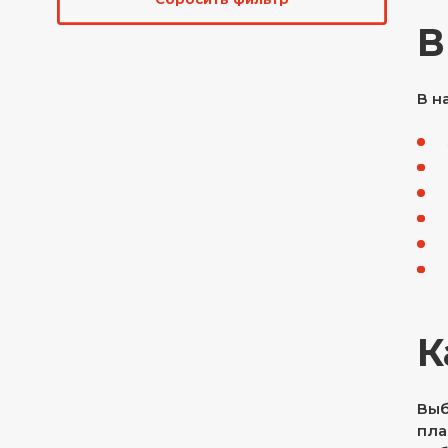
В
В н
К
Выб
пла