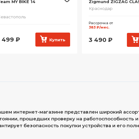
eam MY BIKE 14
Zigmund ZIGZAG CLAS
Краснодар
евастополь
Рассрочка от
383 ₽/мес.
1 499
₽
3 490
₽
Купить
ашем интернет-магазине представлен широкий ассор
тоянии, прошедших проверку на работоспособность и 
антирует безопасность покупки устройства и его пол