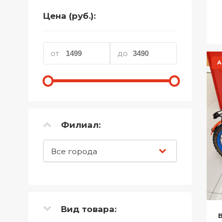
Телефоны
Цена (руб.):
Товары для дома
Фото и видеотехника
от
до
А
Хобби и отдых
Акционные товары
Проданные товары
Филиал:
Все города
Вид товара: