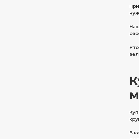
При
нуж
Наш
рас
Уто
вел
К
м
Куп
кру
В к