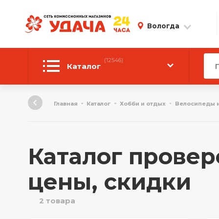
Вологда
(12546)
Каталог
Автотовары
Главная
Каталог
Хобби и отдых
Велосипеды 
Аудиотехника
Инструмент
Каталог провер
Компьютерная техника
цены, скидки
Личные вещи
2 товара
ТВ и Видео