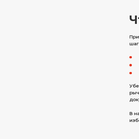
Ч
При
шаг
Убе
рыч
док
В н
изб