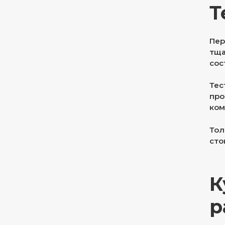
Т
Пер
тща
сос
Тес
про
ком
Тол
сто
К
р