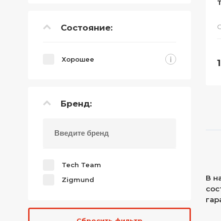
T
Состояние:
С
i
Хорошее
Бренд:
Tech Team
В н
Zigmund
сос
гар
Сбросить фильтр