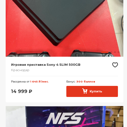
Игровая приставка Sony 4 SLIM 500GB
Краснодар
Рассрочка от
1 645 ₽/мес.
Бонус:
300 баллов
14 999
₽
Купить