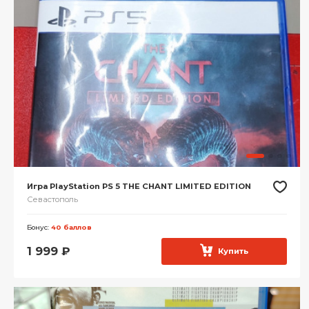
Игра PlayStation PS 5 THE CHANT LIMITED EDITION
Севастополь
Бонус:
40 баллов
1 999
₽
Купить