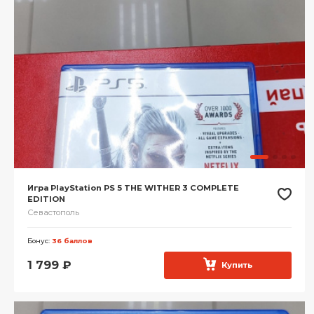
Игра PlayStation PS 5 THE WITHER 3 COMPLETE
EDITION
Севастополь
Бонус:
36 баллов
1 799
₽
Купить