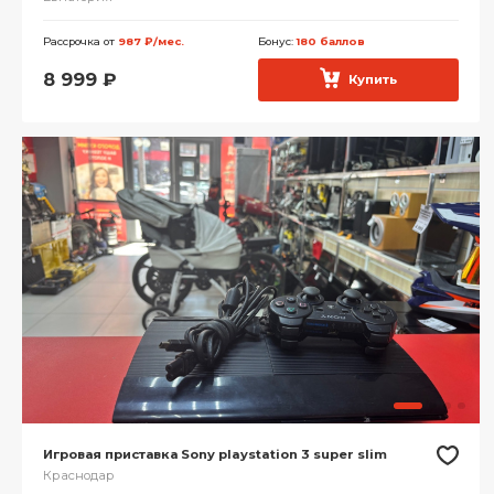
Рассрочка от
987 ₽/мес.
Бонус:
180 баллов
8 999
₽
Купить
Игровая приставка Sony playstation 3 super slim
Краснодар