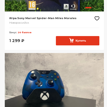
Игра Sony Marvel Spider-Man Miles Morales
Новороссийск
Бонус:
26 баллов
1 299
₽
Купить