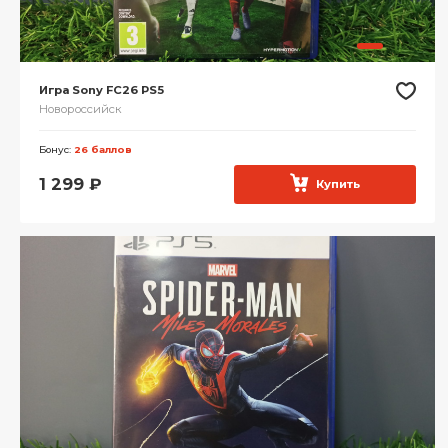
Игра Sony FC26 PS5
Новороссийск
Бонус:
26 баллов
1 299
₽
Купить