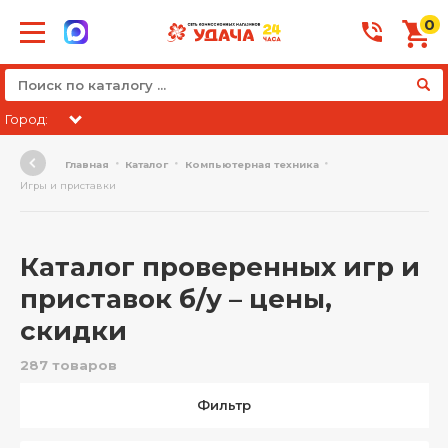
0
Город:
Главная
Каталог
Компьютерная техника
Игры и приставки
Каталог проверенных игр и
приставок б/у – цены,
скидки
287 товаров
Фильтр