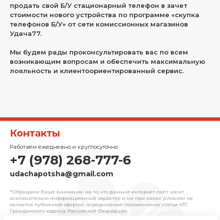
продать свой Б/У стационарный телефон в зачет
стоимости нового устройства по программе «скупка
телефонов Б/У» от сети комиссионных магазинов
Удача77.
Мы будем рады проконсультировать вас по всем
возникающим вопросам и обеспечить максимальную
лояльность и клиентоориентированный сервис.
Контакты
Работаем ежедневно и круглосуточно
+7 (978) 268-777-6
udachapotsha@gmail.com
*Обращаем Ваше внимание на то, что данный интернет-сайт носит
исключительно информационный характер и ни при каких условиях не
является публичной офертой, определяемой положениями cтатьи 437
Гражданского кодекса Российской Федерации.